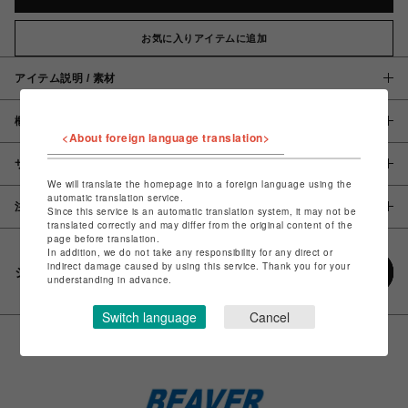
お気に入りアイテムに追加
アイテム説明 / 素材
概要
<About foreign language translation>
サイズ
We will translate the homepage into a foreign language using the
automatic translation service.
注意事項
Since this service is an automatic translation system, it may not be
translated correctly and may differ from the original content of the
page before translation.
In addition, we do not take any responsibility for any direct or
indirect damage caused by using this service. Thank you for your
シェアする
understanding in advance.
Switch language
Cancel