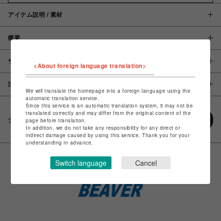
アイテム説明 / 素材
概要
サイズ
<About foreign language translation>
注意事項
We will translate the homepage into a foreign language using the
automatic translation service.
Since this service is an automatic translation system, it may not be
translated correctly and may differ from the original content of the
シェアする
page before translation.
In addition, we do not take any responsibility for any direct or
indirect damage caused by using this service. Thank you for your
understanding in advance.
Switch language
Cancel