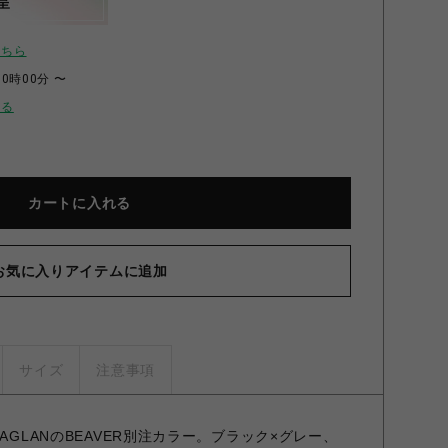
呈
こちら
00時00分 〜
せる
カートに入れる
お気に入りアイテムに追加
サイズ
注意事項
AGLANのBEAVER別注カラー。ブラック×グレー、