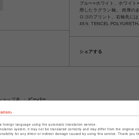
ブルー×ホワイト、ホワイト
用したラグラン袖。 肉厚の
ロゴのプリント、右袖先には大
45％ TENCEL POLYURETH
シェアする
ショップ名
ビーバー
店舗名
名古屋PARCO
lation>
特定商取引法など法令に基づく表記は
こちら
a foreign language using the automatic translation service.
ショップお問い合わせは
こちら
anslation system, it may not be translated correctly and may differ from the original c
onsibility for any direct or indirect damage caused by using this service. Thank you 