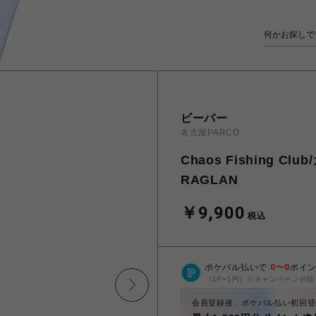
ビーバー
名古屋PARCO
Chaos Fishing 
RAGLAN
￥9,900
税込
ポケパル払いで
0
〜
0
ポイ
（1P=1円）※キャンペーン分除
会員登録後、ポケパル払い初回登