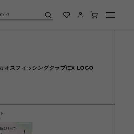
Club/カオスフィッシングクラブ/EX LOGO
ント
く
録&利用で