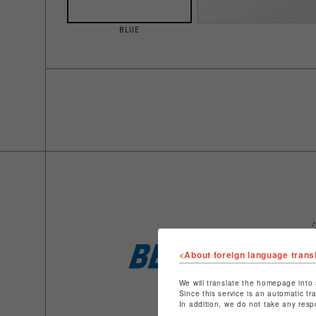
BLUE
<About foreign language trans
We will translate the homepage into 
Since this service is an automatic tr
In addition, we do not take any resp