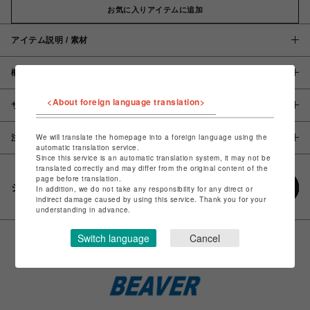
お気に入りアイテムに追加
アイテム説明 / 素材
概要
<About foreign language translation>
サイズ
We will translate the homepage into a foreign language using the
注意事項
automatic translation service.
Since this service is an automatic translation system, it may not be
translated correctly and may differ from the original content of the
page before translation.
シェアする
In addition, we do not take any responsibility for any direct or
indirect damage caused by using this service. Thank you for your
understanding in advance.
Switch language
Cancel