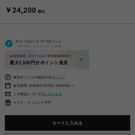
￥24,200
税込
ポケパル払いで
0
〜
0
ポイント
（1P=1円）※キャンペーン分除く
会員登録後、ポケパル払い初回登録&利用で
最大1,500円分ポイント進呈
獲得ポイントの確認方法は
こちら
販売期間 2025年01月03日 00時00分 〜
この商品について
問い合わせる
ギフト：ラッピング不可
カートに入れる