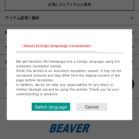
お気に入りアイテムに追加
アイテム説明 / 素材
概要
<About foreign language translation>
サイズ
We will translate the homepage into a foreign language using the
注意事項
automatic translation service.
Since this service is an automatic translation system, it may not be
translated correctly and may differ from the original content of the
page before translation.
シェアする
In addition, we do not take any responsibility for any direct or
indirect damage caused by using this service. Thank you for your
understanding in advance.
Switch language
Cancel