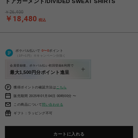
ドアガーメント/DIVIDED SWEAT SHIRTS
￥26,400
￥18,480
税込
ポケパル払いで
0
〜
0
ポイント
（1P=1円）※キャンペーン分除く
会員登録後、ポケパル払い初回登録&利用で
最大1,500円分ポイント進呈
獲得ポイントの確認方法は
こちら
販売期間 2025年01月04日 00時00分 〜
この商品について
問い合わせる
ギフト：ラッピング不可
カートに入れる