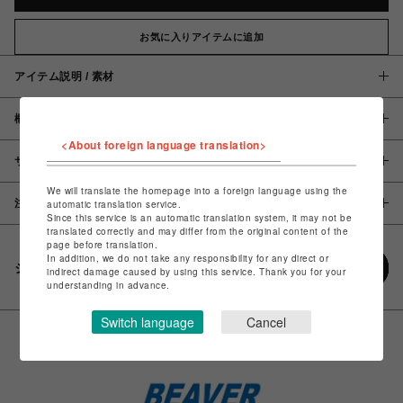
お気に入りアイテムに追加
アイテム説明 / 素材
概要
<About foreign language translation>
サイズ
We will translate the homepage into a foreign language using the
注意事項
automatic translation service.
Since this service is an automatic translation system, it may not be
translated correctly and may differ from the original content of the
page before translation.
In addition, we do not take any responsibility for any direct or
シェアする
indirect damage caused by using this service. Thank you for your
understanding in advance.
Switch language
Cancel