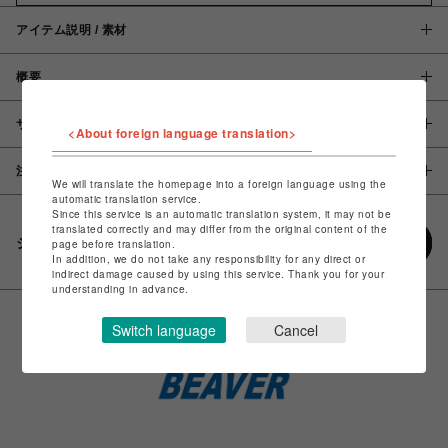
アイテム説明 / 素材
概要
サイズ
<About foreign language translation>
注意事項
We will translate the homepage into a foreign language using the
automatic translation service.
Since this service is an automatic translation system, it may not be
translated correctly and may differ from the original content of the
シェアする
page before translation.
In addition, we do not take any responsibility for any direct or
indirect damage caused by using this service. Thank you for your
understanding in advance.
Switch language
Cancel