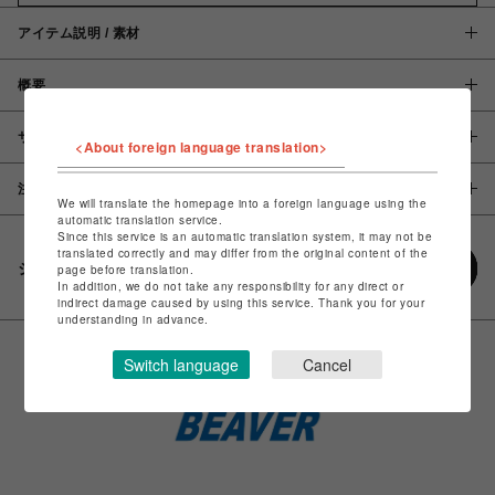
アイテム説明 / 素材
概要
サイズ
<About foreign language translation>
注意事項
We will translate the homepage into a foreign language using the
automatic translation service.
Since this service is an automatic translation system, it may not be
translated correctly and may differ from the original content of the
シェアする
page before translation.
In addition, we do not take any responsibility for any direct or
indirect damage caused by using this service. Thank you for your
understanding in advance.
Switch language
Cancel