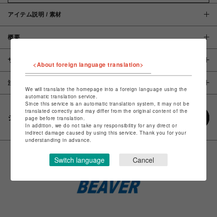
アイテム説明 / 素材
概要
サイズ
<About foreign language translation>
注意事項
We will translate the homepage into a foreign language using the
automatic translation service.
Since this service is an automatic translation system, it may not be
translated correctly and may differ from the original content of the
シェアする
page before translation.
In addition, we do not take any responsibility for any direct or
indirect damage caused by using this service. Thank you for your
understanding in advance.
Switch language
Cancel