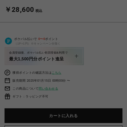
￥28,600
税込
ポケパル払いで
0
〜
0
ポイント
（1P=1円）※キャンペーン分除く
会員登録後、ポケパル払い初回登録&利用で
最大1,500円分ポイント進呈
獲得ポイントの確認方法は
こちら
販売期間 2025年01月15日 00時00分 〜
この商品について
問い合わせる
ギフト：ラッピング不可
カートに入れる