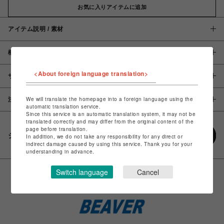
お気に入りアイテムに追加
アイテム説明 / 素材
概要
<About foreign language translation>
サイズ
We will translate the homepage into a foreign language using the
注意事項
automatic translation service.
Since this service is an automatic translation system, it may not be
translated correctly and may differ from the original content of the
page before translation.
シェアする
In addition, we do not take any responsibility for any direct or
indirect damage caused by using this service. Thank you for your
understanding in advance.
Switch language
Cancel