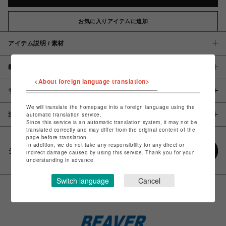
お気に入りアイテムに追加
アイテム説明 / 素材
概要
<About foreign language translation>
サイズ
We will translate the homepage into a foreign language using the
注意事項
automatic translation service.
Since this service is an automatic translation system, it may not be
translated correctly and may differ from the original content of the
page before translation.
In addition, we do not take any responsibility for any direct or
シェアする
indirect damage caused by using this service. Thank you for your
understanding in advance.
Switch language
Cancel