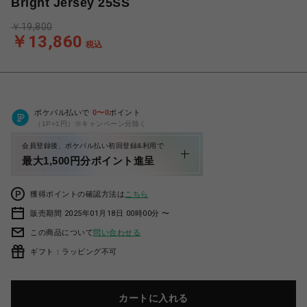
Bright Jersey 25SS
￥19,800
￥13,860
税込
ポケパル払いで
0
〜
0
ポイント
（1P=1円）※キャンペーン分除く
会員登録後、ポケパル払い初回登録&利用で
最大1,500円分ポイント進呈
獲得ポイントの確認方法は
こちら
販売期間 2025年01月18日 00時00分 〜
この商品について
問い合わせる
ギフト：ラッピング不可
カートに入れる