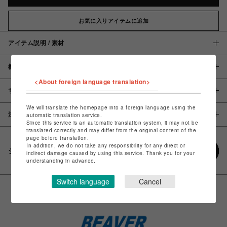
お気に入りアイテムに追加
アイテム説明 / 素材
概要
<About foreign language translation>
サイズ
We will translate the homepage into a foreign language using the
注意事項
automatic translation service.
Since this service is an automatic translation system, it may not be
translated correctly and may differ from the original content of the
page before translation.
In addition, we do not take any responsibility for any direct or
シェアする
indirect damage caused by using this service. Thank you for your
understanding in advance.
Switch language
Cancel