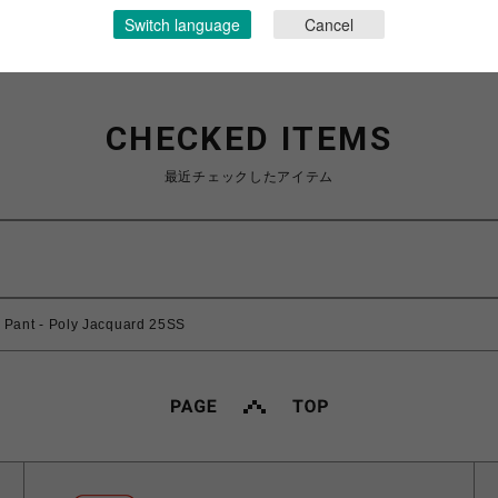
Switch language
Cancel
CHECKED ITEMS
最近チェックしたアイテム
ant - Poly Jacquard 25SS