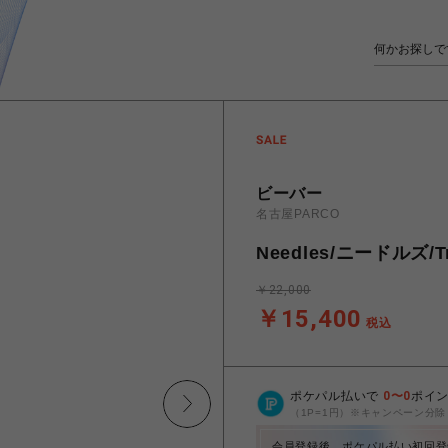
ビーバー
名古屋PARCO
Needles/ニードルズ/Trac
￥22,000
￥15,400
税込
ポケパル払いで
0
〜
0
ポイ
（1P=1円）※キャンペーン分除
会員登録後、ポケパル払い初回登