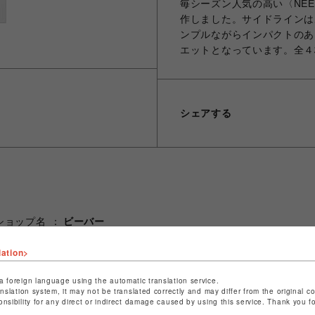
毎シーズン人気の高い〈NE
作しました。サイドラインは
ンプルながらインパクトのあ
エットとなっています。全４
シェアする
ショップ名
ビーバー
店舗名
名古屋PARCO
lation>
特定商取引法など法令に基づく表記は
こちら
a foreign language using the automatic translation service.
ショップお問い合わせは
こちら
anslation system, it may not be translated correctly and may differ from the original c
onsibility for any direct or indirect damage caused by using this service. Thank you 