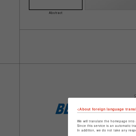
Abstract
<About foreign language trans
We will translate the homepage into 
Since this service is an automatic tr
In addition, we do not take any resp