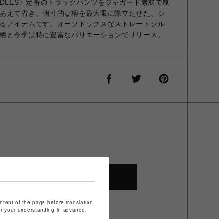
EDLES〉定番のトラックパンツをジャガード素材で制
あえて省き、個性的な柄を最大限に際立たせた、シ
るアイテムです。オーソドックスなストレートシル
柄と今季は特に豊富なバリエーションでリリース。
SHOP TOP
ontent of the page before translation.
for your understanding in advance.