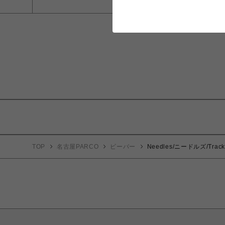
TOP
名古屋PARCO
ビーバー
Needles/ニードルズ/Track P