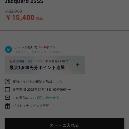
Jacquard 25SS
￥22,000
￥15,400
税込
ポケパル払いで
0
〜
0
ポイント
（1P=1円）※キャンペーン分除く
会員登録後、ポケパル払い初回登録&利用で
最大1,500円分ポイント進呈
獲得ポイントの確認方法は
こちら
販売期間 2025年01月18日 00時00分 〜
この商品について
問い合わせる
ギフト：ラッピング不可
カートに入れる