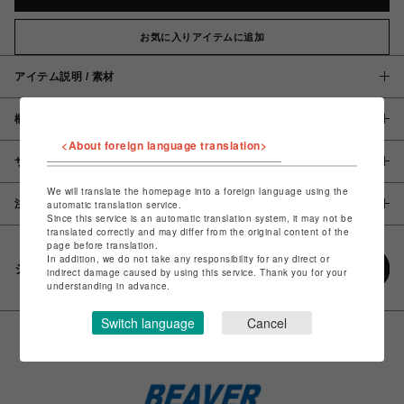
お気に入りアイテムに追加
アイテム説明 / 素材
概要
<About foreign language translation>
サイズ
We will translate the homepage into a foreign language using the
注意事項
automatic translation service.
Since this service is an automatic translation system, it may not be
translated correctly and may differ from the original content of the
page before translation.
In addition, we do not take any responsibility for any direct or
シェアする
indirect damage caused by using this service. Thank you for your
understanding in advance.
Switch language
Cancel