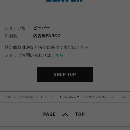
ショップ名
ビーバー
店舗名
名古屋PARCO
特定商取引法など法令に基づく表記は
こちら
ショップお問い合わせは
こちら
SHOP TOP
TOP
名古屋PARCO
ビーバー
Needles/ニードルズ/Track Pant - Poly
…
Jacquard 25SS