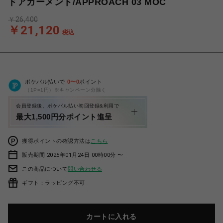
ドアガーメント/APPROACH 03 MOC
￥26,400
￥21,120
税込
ポケパル払いで
0
〜
0
ポイント
（1P=1円）※キャンペーン分除く
会員登録後、ポケパル払い初回登録&利用で
最大1,500円分ポイント進呈
獲得ポイントの確認方法は
こちら
販売期間 2025年01月24日 00時00分 〜
この商品について
問い合わせる
ギフト：ラッピング不可
カートに入れる