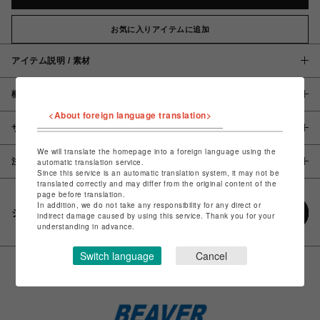
お気に入りアイテムに追加
アイテム説明 / 素材
概要
<About foreign language translation>
サイズ
We will translate the homepage into a foreign language using the
注意事項
automatic translation service.
Since this service is an automatic translation system, it may not be
translated correctly and may differ from the original content of the
page before translation.
In addition, we do not take any responsibility for any direct or
シェアする
indirect damage caused by using this service. Thank you for your
understanding in advance.
Switch language
Cancel