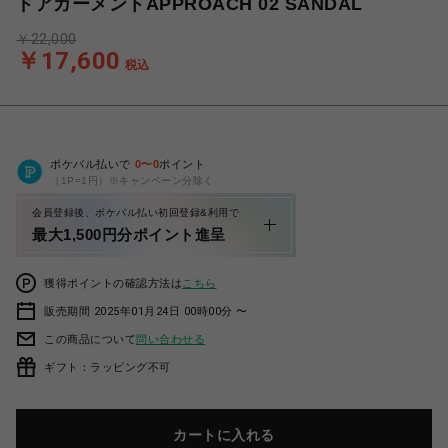
ドアガーメントAPPROACH 02 SANDAL
￥22,000
￥17,600
税込
ポケパル払いで
0
〜
0
ポイント
（1P=1円）※キャンペーン分除く
会員登録後、ポケパル払い初回登録&利用で
最大1,500円分ポイント進呈
獲得ポイントの確認方法は
こちら
販売期間 2025年01月24日 00時00分 〜
この商品について
問い合わせる
ギフト：ラッピング不可
カートに入れる