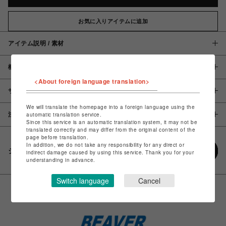
お気に入りアイテムに追加
アイテム説明 / 素材
概要
<About foreign language translation>
サイズ
We will translate the homepage into a foreign language using the
注意事項
automatic translation service.
Since this service is an automatic translation system, it may not be
translated correctly and may differ from the original content of the
page before translation.
In addition, we do not take any responsibility for any direct or
シェアする
indirect damage caused by using this service. Thank you for your
understanding in advance.
Switch language
Cancel