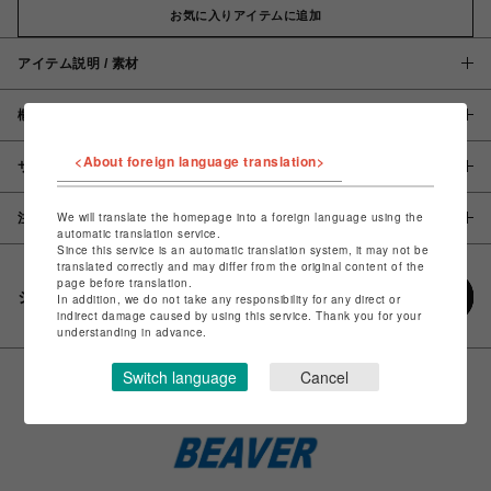
お気に入りアイテムに追加
アイテム説明 / 素材
概要
<About foreign language translation>
サイズ
We will translate the homepage into a foreign language using the
注意事項
automatic translation service.
Since this service is an automatic translation system, it may not be
translated correctly and may differ from the original content of the
page before translation.
シェアする
In addition, we do not take any responsibility for any direct or
indirect damage caused by using this service. Thank you for your
understanding in advance.
Switch language
Cancel