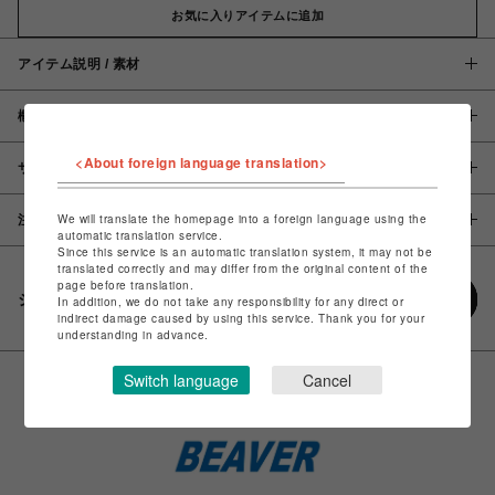
お気に入りアイテムに追加
アイテム説明 / 素材
概要
<About foreign language translation>
サイズ
We will translate the homepage into a foreign language using the
注意事項
automatic translation service.
Since this service is an automatic translation system, it may not be
translated correctly and may differ from the original content of the
page before translation.
シェアする
In addition, we do not take any responsibility for any direct or
indirect damage caused by using this service. Thank you for your
understanding in advance.
Switch language
Cancel