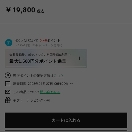
￥19,800
税込
ポケパル払いで
0
〜
0
ポイント
（1P=1円）※キャンペーン分除く
会員登録後、ポケパル払い初回登録&利用で
最大1,500円分ポイント進呈
獲得ポイントの確認方法は
こちら
販売期間 2025年01月27日 00時00分 〜
この商品について
問い合わせる
ギフト：ラッピング不可
カートに入れる