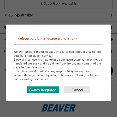
お気に入りアイテムに追加
アイテム説明 / 素材
概要
<About foreign language translation>
サイズ
We will translate the homepage into a foreign language using the
注意事項
automatic translation service.
Since this service is an automatic translation system, it may not be
translated correctly and may differ from the original content of the
page before translation.
シェアする
In addition, we do not take any responsibility for any direct or
indirect damage caused by using this service. Thank you for your
understanding in advance.
Switch language
Cancel