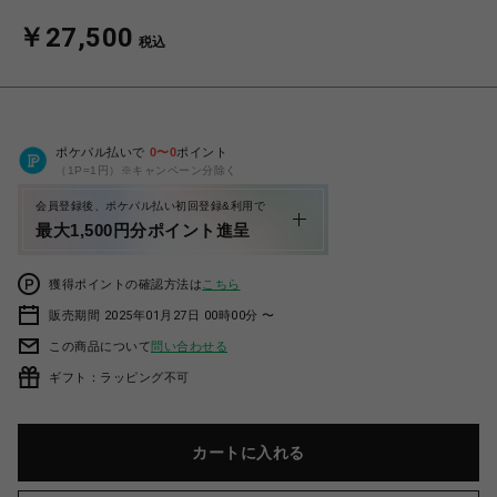
￥27,500
税込
ポケパル払いで
0
〜
0
ポイント
（1P=1円）※キャンペーン分除く
会員登録後、ポケパル払い初回登録&利用で
最大1,500円分ポイント進呈
獲得ポイントの確認方法は
こちら
販売期間 2025年01月27日 00時00分 〜
この商品について
問い合わせる
ギフト：ラッピング不可
カートに入れる