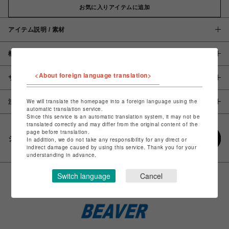
お気に入りアイテムに追加
アイテム説明 / 素材
概要
<About foreign language translation>
サイズ
We will translate the homepage into a foreign language using the
注意事項
automatic translation service.
Since this service is an automatic translation system, it may not be
translated correctly and may differ from the original content of the
page before translation.
シェアする
In addition, we do not take any responsibility for any direct or
indirect damage caused by using this service. Thank you for your
understanding in advance.
Switch language
Cancel