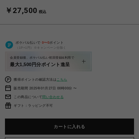
￥27,500
税込
ポケパル払いで
0
〜
0
ポイント
（1P=1円）※キャンペーン分除く
会員登録後、ポケパル払い初回登録&利用で
最大1,500円分ポイント進呈
獲得ポイントの確認方法は
こちら
販売期間 2025年01月27日 00時00分 〜
この商品について
問い合わせる
ギフト：ラッピング不可
カートに入れる