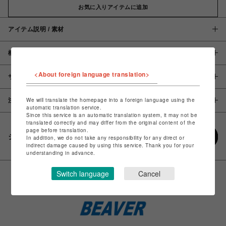
お気に入りアイテムに追加
アイテム説明 / 素材
概要
<About foreign language translation>
サイズ
We will translate the homepage into a foreign language using the
注意事項
automatic translation service.
Since this service is an automatic translation system, it may not be
translated correctly and may differ from the original content of the
page before translation.
シェアする
In addition, we do not take any responsibility for any direct or
indirect damage caused by using this service. Thank you for your
understanding in advance.
Switch language
Cancel