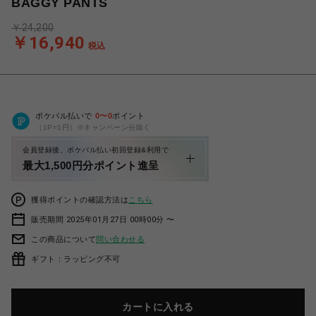
BAGGY PANTS
￥24,200
￥16,940
税込
ポケパル払いで
0
〜
0
ポイント
（1P=1円）※キャンペーン分除く
会員登録後、ポケパル払い初回登録&利用で
最大1,500円分ポイント進呈
獲得ポイントの確認方法は
こちら
販売期間 2025年01月27日 00時00分 〜
この商品について
問い合わせる
ギフト：ラッピング不可
カートに入れる