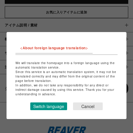
お気に入りアイテムに追加
アイテム説明 / 素材
概要
<About foreign language translation>
サイズ
We will translate the homepage into a foreign language using the
注意事項
automatic translation service.
Since this service is an automatic translation system, it may not be
translated correctly and may differ from the original content of the
page before translation.
In addition, we do not take any responsibility for any direct or
シェアする
indirect damage caused by using this service. Thank you for your
understanding in advance.
Switch language
Cancel