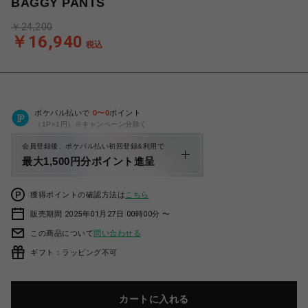
BAGGY PANTS
￥24,200
￥16,940
税込
ポケパル払いで
0
〜
0
ポイント
（1P=1円）※キャンペーン分除く
会員登録後、ポケパル払い初回登録&利用で
最大1,500円分ポイント進呈
獲得ポイントの確認方法は
こちら
販売期間 2025年01月27日 00時00分 〜
この商品について
問い合わせる
ギフト：ラッピング不可
カートに入れる