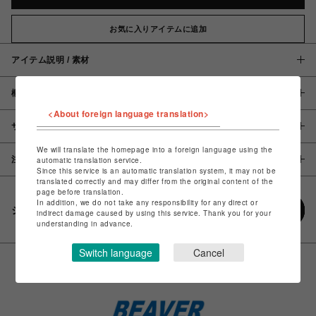
お気に入りアイテムに追加
アイテム説明 / 素材
概要
<About foreign language translation>
サイズ
We will translate the homepage into a foreign language using the
注意事項
automatic translation service.
Since this service is an automatic translation system, it may not be
translated correctly and may differ from the original content of the
page before translation.
In addition, we do not take any responsibility for any direct or
シェアする
indirect damage caused by using this service. Thank you for your
understanding in advance.
Switch language
Cancel