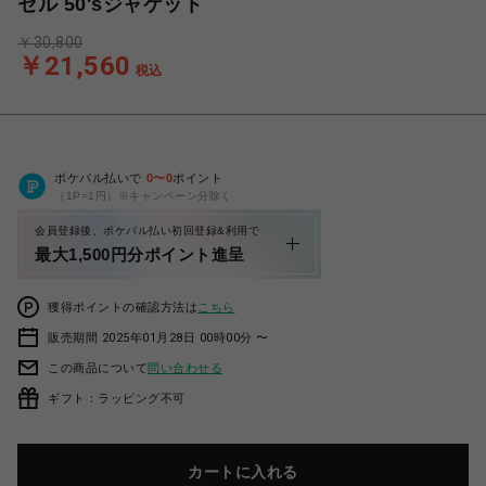
セル 50'sジャケット
￥30,800
￥21,560
税込
ポケパル払いで
0
〜
0
ポイント
（1P=1円）※キャンペーン分除く
会員登録後、ポケパル払い初回登録&利用で
最大1,500円分ポイント進呈
獲得ポイントの確認方法は
こちら
販売期間 2025年01月28日 00時00分 〜
この商品について
問い合わせる
ギフト：ラッピング不可
カートに入れる