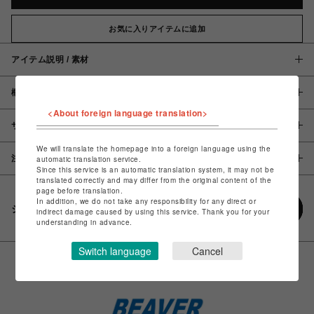
お気に入りアイテムに追加
アイテム説明 / 素材
概要
<About foreign language translation>
サイズ
We will translate the homepage into a foreign language using the
注意事項
automatic translation service.
Since this service is an automatic translation system, it may not be
translated correctly and may differ from the original content of the
page before translation.
In addition, we do not take any responsibility for any direct or
シェアする
indirect damage caused by using this service. Thank you for your
understanding in advance.
Switch language
Cancel