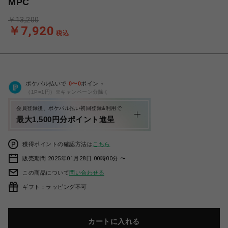
MPC
￥13,200
￥7,920
税込
ポケパル払いで
0
〜
0
ポイント
（1P=1円）※キャンペーン分除く
会員登録後、ポケパル払い初回登録&利用で
最大1,500円分ポイント進呈
獲得ポイントの確認方法は
こちら
販売期間 2025年01月28日 00時00分 〜
この商品について
問い合わせる
ギフト：ラッピング不可
カートに入れる