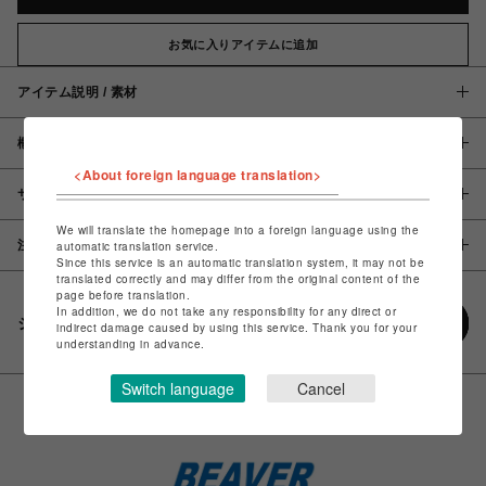
お気に入りアイテムに追加
アイテム説明 / 素材
概要
<About foreign language translation>
サイズ
We will translate the homepage into a foreign language using the
注意事項
automatic translation service.
Since this service is an automatic translation system, it may not be
translated correctly and may differ from the original content of the
page before translation.
In addition, we do not take any responsibility for any direct or
シェアする
indirect damage caused by using this service. Thank you for your
understanding in advance.
Switch language
Cancel