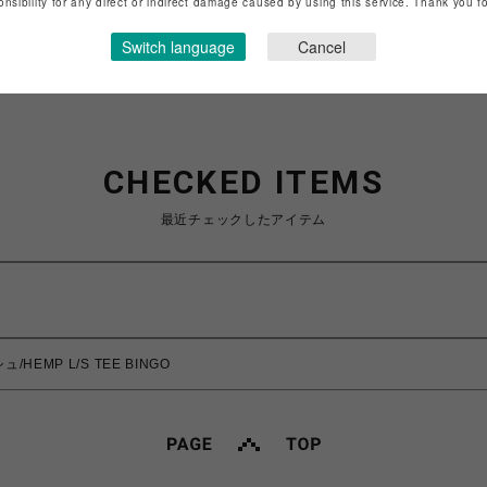
onsibility for any direct or indirect damage caused by using this service. Thank you 
ショップお問い合わせは
こちら
Switch language
Cancel
CHECKED ITEMS
最近チェックしたアイテム
/HEMP L/S TEE BINGO