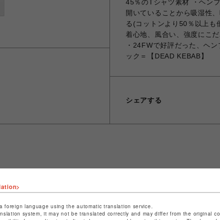
45％のTシャツ素材 ・ヘ
開いていることから吸湿性、吸
る(コットンより50％以上も
着心地、風合い、強度にこだ
・24FWで好評だった、ヘ
ック＝【DEAD KEBAB】
シェアする
ショップ名
ビーバー
lation>
店舗名
名古屋PARCO
a foreign language using the automatic translation service.
特定商取引法など法令に基づく表記は
こちら
anslation system, it may not be translated correctly and may differ from the original c