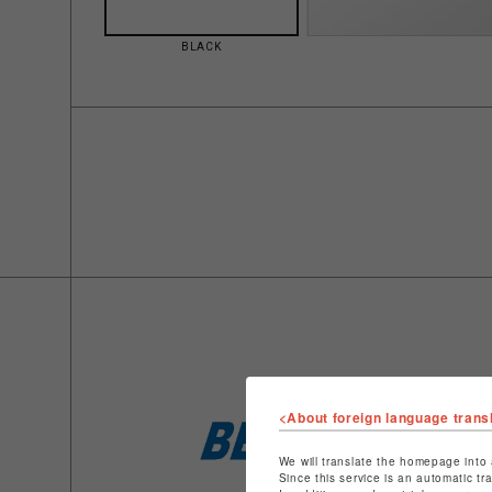
BLACK
<About foreign language trans
We will translate the homepage into 
Since this service is an automatic tr