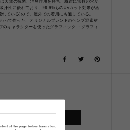
ンプは天然の抗菌、消臭作用を持ち、繊維に無数の穴が
汗性に優れており、99.9%ものUVカット効果があ
優れている)ので、屋外での着用にも適している。 ・
わって作った、オリジナルブレンドのヘンプ混素材
ンプのキャラクターを使ったグラフィック ・グラフィ
SHOP TOP
ontent of the page before translation.