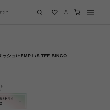
ッシュ/HEMP L/S TEE BINGO
ント
く
録&利用で
呈