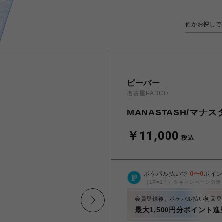
ビーバー
名古屋PARCO
MANASTASH/マナスタ
￥11,000
税込
ポケパル払いで
0
〜
0
ポイ
（1P=1円）※キャンペーン分除
会員登録後、ポケパル払い初回登
最大1,500円分ポイント進