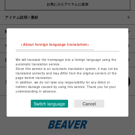
お気に入りアイテムに追加
アイテム説明 / 素材
概要
<About foreign language translation>
サイズ
We will translate the homepage into a foreign language using the
注意事項
automatic translation service.
Since this service is an automatic translation system, it may not be
translated correctly and may differ from the original content of the
page before translation.
シェアする
In addition, we do not take any responsibility for any direct or
indirect damage caused by using this service. Thank you for your
understanding in advance.
Switch language
Cancel