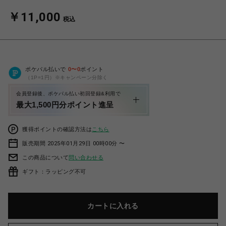
￥11,000
税込
ポケパル払いで
0
〜
0
ポイント
（1P=1円）※キャンペーン分除く
会員登録後、ポケパル払い初回登録&利用で
最大1,500円分ポイント進呈
獲得ポイントの確認方法は
こちら
販売期間 2025年01月29日 00時00分 〜
この商品について
問い合わせる
ギフト：ラッピング不可
カートに入れる