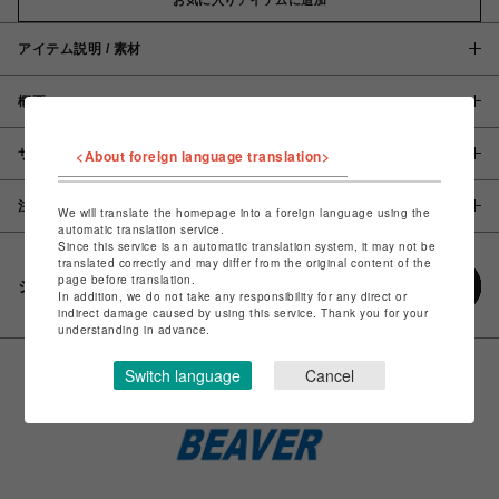
アイテム説明 / 素材
概要
サイズ
<About foreign language translation>
注意事項
We will translate the homepage into a foreign language using the
automatic translation service.
Since this service is an automatic translation system, it may not be
translated correctly and may differ from the original content of the
page before translation.
シェアする
In addition, we do not take any responsibility for any direct or
indirect damage caused by using this service. Thank you for your
understanding in advance.
Switch language
Cancel