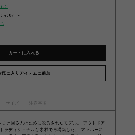
こちら
00時00分 〜
せる
カートに入れる
お気に入りアイテムに追加
サイズ
注意事項
、都会を歩き回る人のために改良されたモデル。 アウトドア
トラディショナルな素材で再構築した。 アッパーに