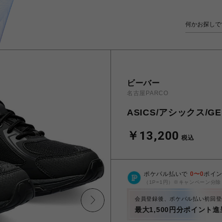
ビーバー
名古屋PARCO
ASICS/アシックス/GEL
￥13,200
税込
ポケパル払いで
0
〜
0
ポイ
（1P=1円）※キャンペーン分除
会員登録後、ポケパル払い初回登
最大1,500円分ポイント進