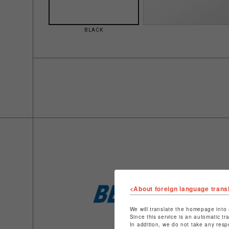
BLACK
<About foreign language trans
We will translate the homepage into 
Since this service is an automatic tr
In addition, we do not take any resp