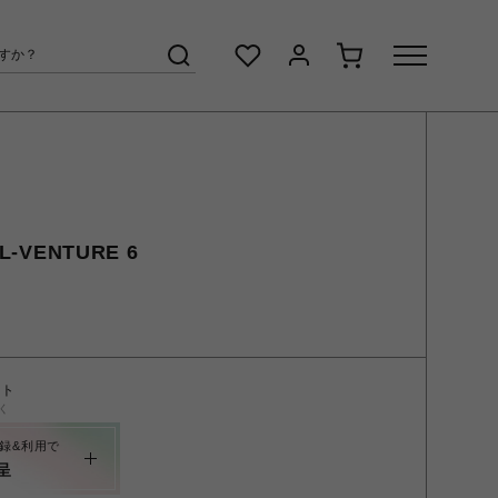
-VENTURE 6
ント
く
録&利用で
呈