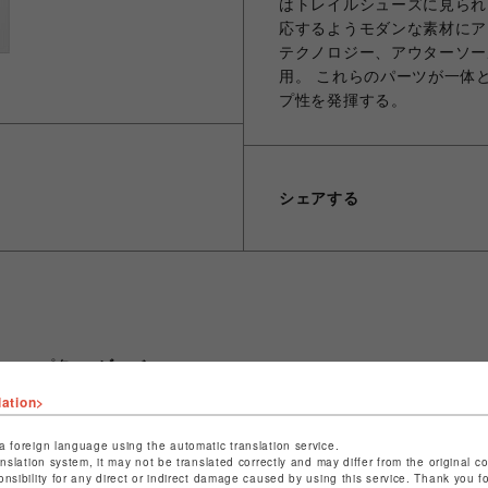
はトレイルシューズに見られ
応するようモダンな素材にア
テクノロジー、アウターソー
用。 これらのパーツが一体
プ性を発揮する。
シェアする
ショップ名
ビーバー
店舗名
名古屋PARCO
lation>
特定商取引法など法令に基づく表記は
こちら
a foreign language using the automatic translation service.
anslation system, it may not be translated correctly and may differ from the original c
ショップお問い合わせは
こちら
onsibility for any direct or indirect damage caused by using this service. Thank you 