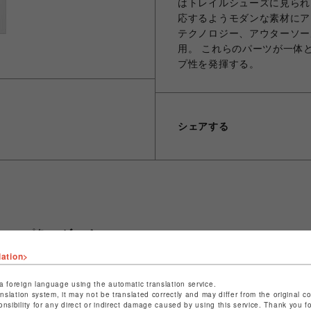
はトレイルシューズに見られ
応するようモダンな素材にア
テクノロジー、アウターソー
用。 これらのパーツが一体
プ性を発揮する。
シェアする
ショップ名
ビーバー
店舗名
名古屋PARCO
lation>
特定商取引法など法令に基づく表記は
こちら
a foreign language using the automatic translation service.
anslation system, it may not be translated correctly and may differ from the original c
ショップお問い合わせは
こちら
onsibility for any direct or indirect damage caused by using this service. Thank you 