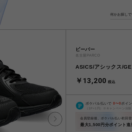
ビーバー
名古屋PARCO
ASICS/アシックス/GEL
￥13,200
税込
ポケパル払いで
0
〜
0
ポイ
（1P=1円）※キャンペーン分除
会員登録後、ポケパル払い初回登
最大1,500円分ポイント進