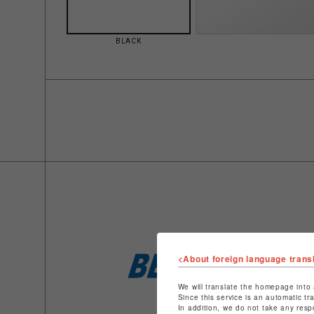
BLACK
<About foreign language trans
We will translate the homepage into 
Since this service is an automatic tr
In addition, we do not take any resp