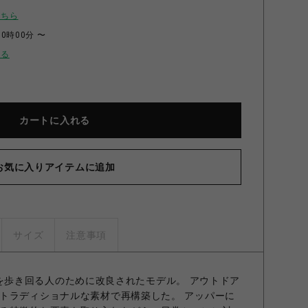
こちら
00時00分 〜
せる
カートに入れる
お気に入りアイテムに追加
サイズ
注意事項
、都会を歩き回る人のために改良されたモデル。 アウトドア
トラディショナルな素材で再構築した。 アッパーに