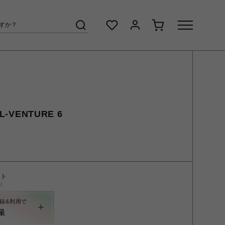
-VENTURE 6
ント
く
録&利用で
呈