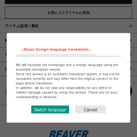
お気に入りアイテムに追加
アイテム説明 / 素材
概要
<About foreign language translation>
サイズ
We will translate the homepage into a foreign language using the
注意事項
automatic translation service.
Since this service is an automatic translation system, it may not be
translated correctly and may differ from the original content of the
page before translation.
In addition, we do not take any responsibility for any direct or
シェアする
indirect damage caused by using this service. Thank you for your
understanding in advance.
Switch language
Cancel