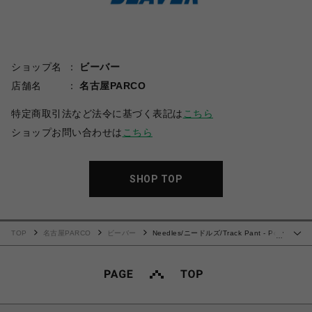
ショップ名
ビーバー
店舗名
名古屋PARCO
特定商取引法など法令に基づく表記は
こちら
ショップお問い合わせは
こちら
SHOP TOP
TOP
名古屋PARCO
ビーバー
Needles/ニードルズ/Track Pant - Poly
…
Smooth 25ss