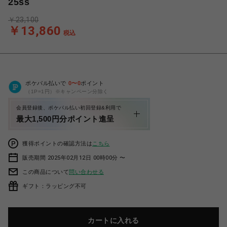
25ss
￥23,100
￥13,860
税込
ポケパル払いで
0
〜
0
ポイント
（1P=1円）※キャンペーン分除く
会員登録後、ポケパル払い初回登録&利用で
最大1,500円分ポイント進呈
獲得ポイントの確認方法は
こちら
販売期間 2025年02月12日 00時00分 〜
この商品について
問い合わせる
ギフト：ラッピング不可
カートに入れる