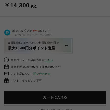
￥14,300
税込
ポケパル払いで
0
〜
0
ポイント
（1P=1円）※キャンペーン分除く
会員登録後、ポケパル払い初回登録&利用で
最大1,500円分ポイント進呈
獲得ポイントの確認方法は
こちら
販売期間 2025年02月15日 00時00分 〜
この商品について
問い合わせる
ギフト：ラッピング不可
カートに入れる