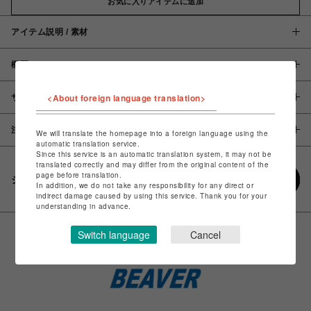
お気に入りアイテムに追加
アイテム説明 / 素材
概要
<About foreign language translation>
サイズ
注意事項
We will translate the homepage into a foreign language using the
automatic translation service.
Since this service is an automatic translation system, it may not be
translated correctly and may differ from the original content of the
page before translation.
シェアする
In addition, we do not take any responsibility for any direct or
indirect damage caused by using this service. Thank you for your
understanding in advance.
Switch language
Cancel