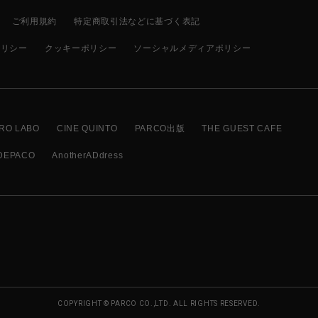
ご利用規約
特定商取引法などに基づく表記
ポリシー
クッキーポリシー
ソーシャルメディアポリシー
RO LABO
CINE QUINTO
PARCO出版
THE GUEST CAFE
DEPACO
AnotherADdress
COPYRIGHT © PARCO CO.,LTD. ALL RIGHTS RESERVED.