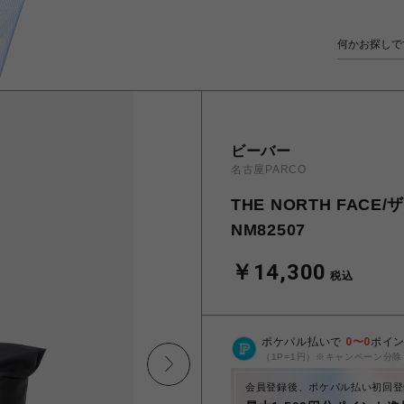
ビーバー
名古屋PARCO
THE NORTH FACE/
NM82507
￥14,300
税込
ポケパル払いで
0
〜
0
ポイ
（1P=1円）※キャンペーン分除
会員登録後、ポケパル払い初回登