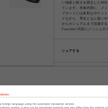
い強度と軽さを両立した84
ています。本体内部に、メッ
フロントには多彩なポケット
ドながら、男女ともに使いや
からカジュアルまで活躍するアイ
Function 内部にメッシ
シェアする
ショップ名
ビーバー
lation>
店舗名
名古屋PARCO
a foreign language using the automatic translation service.
anslation system, it may not be translated correctly and may differ from the original c
特定商取引法など法令に基づく表記は
こちら