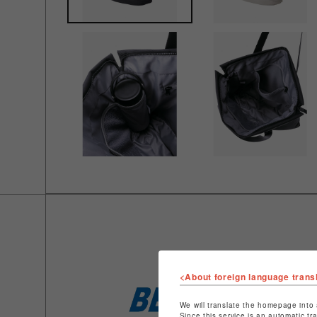
<About foreign language trans
We will translate the homepage into 
Since this service is an automatic tr