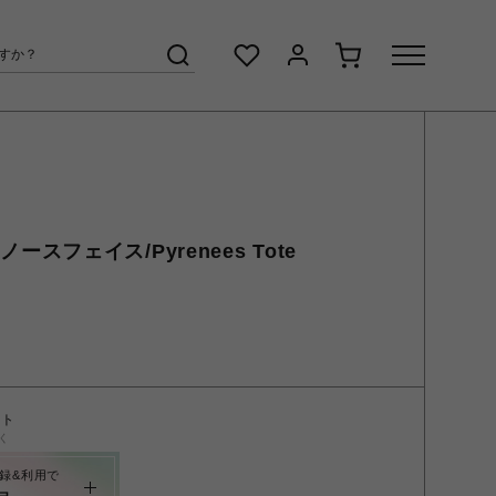
ザノースフェイス/Pyrenees Tote
ント
く
録&利用で