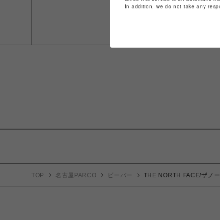
In addition, we do not take any resp
TOP
名古屋PARCO
ビーバー
THE NORTH FACE/ザノー