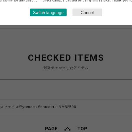
onsibility for any direct or indirect damage caused by using this service. Thank you 
特定商取引法など法令に基づく表記は
こちら
ショップお問い合わせは
こちら
Switch language
Cancel
CHECKED ITEMS
最近チェックしたアイテム
フェイス/Pyrenees Shoulder L NM82508