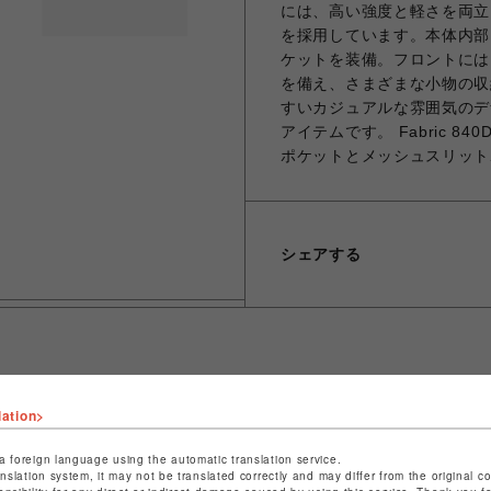
には、高い強度と軽さを両立
を採用しています。本体内部
ケットを装備。フロントには
を備え、さまざまな小物の収
すいカジュアルな雰囲気のデ
アイテムです。 Fabric 8
ポケットとメッシュスリット
シェアする
lation>
ショップ名
ビーバー
店舗名
名古屋PARCO
a foreign language using the automatic translation service.
anslation system, it may not be translated correctly and may differ from the original c