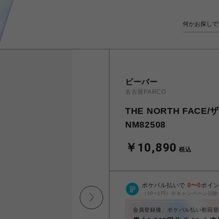
ビーバー
名古屋PARCO
THE NORTH FACE/
NM82508
￥10,890
税込
ポケパル払いで
0
〜
0
ポイ
（1P=1円）※キャンペーン分除
会員登録後、ポケパル払い初回登