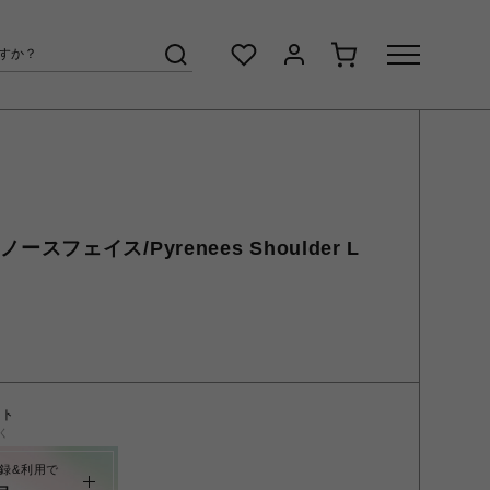
ザノースフェイス/Pyrenees Shoulder L
ント
く
録&利用で