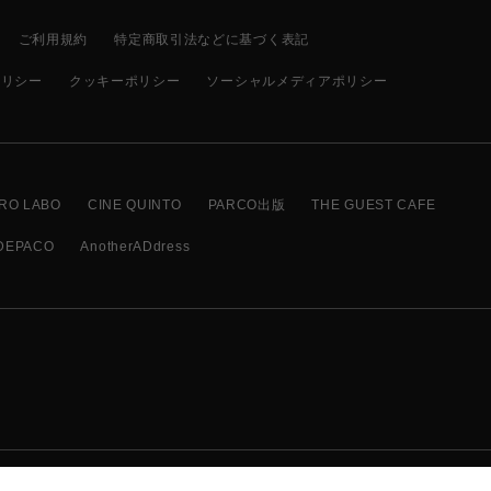
ご利用規約
特定商取引法などに基づく表記
ポリシー
クッキーポリシー
ソーシャルメディアポリシー
RO LABO
CINE QUINTO
PARCO出版
THE GUEST CAFE
DEPACO
AnotherADdress
COPYRIGHT © PARCO CO.,LTD. ALL RIGHTS RESERVED.