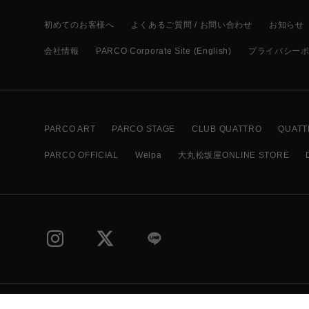
初めてのお客様へ
よくあるご質問 / お問い合わせ
お知らせ
会社情報
PARCO Corporate Site (English)
プライバシー
PARCO ART
PARCO STAGE
CLUB QUATTRO
QUATT
PARCO OFFICIAL
Welpa
大丸松坂屋ONLINE STORE