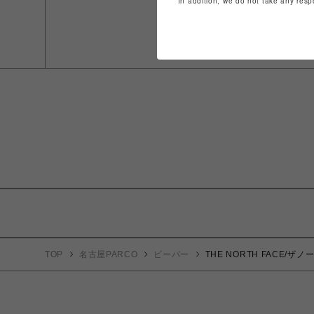
In addition, we do not take any resp
TOP
名古屋PARCO
ビーバー
THE NORTH FACE/ザノース