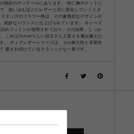
の独自のディテールにあります。 特に胸ポケットに
で、使い込むほどにレザーと共に変化していくスタ
 スタッズのフラワー柄は、その象徴的なデザインが
、絶妙なバランスに仕上げられています。 今シーズ
度詰めコットンが使用されており、その結果、しっか
 これはSchottらしい頑丈さと上質さを兼ね備えた
す。 ディアレザーシリーズは、その耐久性と革新性
て 愛され続けているクラシックな一着です。