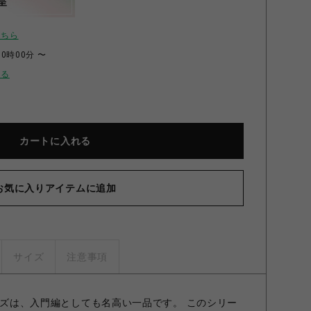
呈
こちら
00時00分 〜
せる
カートに入れる
お気に入りアイテムに追加
サイズ
注意事項
リーズは、入門編としても名高い一品です。 このシリー