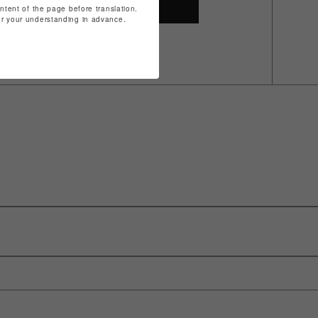
SHOP TOP
ontent of the page before translation.
for your understanding in advance.