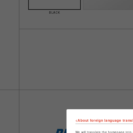
BLACK
<About foreign language trans
We will translate the homepage into 