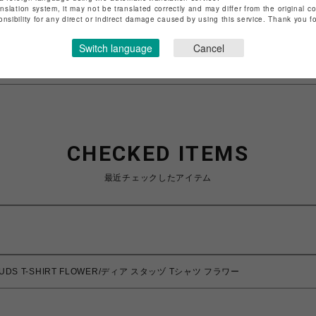
anslation system, it may not be translated correctly and may differ from the original c
特定商取引法など法令に基づく表記は
こちら
onsibility for any direct or indirect damage caused by using this service. Thank you 
ショップお問い合わせは
こちら
Switch language
Cancel
CHECKED ITEMS
最近チェックしたアイテム
STUDS T-SHIRT FLOWER/ディア スタッヅ Tシャツ フラワー