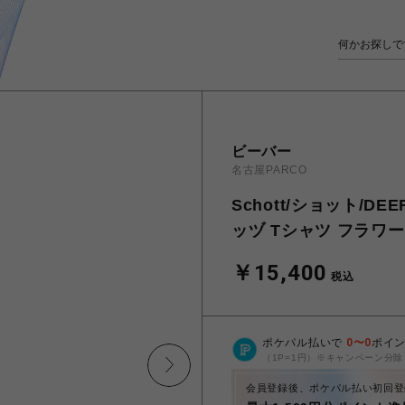
ビーバー
名古屋PARCO
Schott/ショット/DEE
ッヅ Tシャツ フラワー
￥15,400
税込
ポケパル払いで
0
〜
0
ポイ
（1P=1円）※キャンペーン分除
会員登録後、ポケパル払い初回登