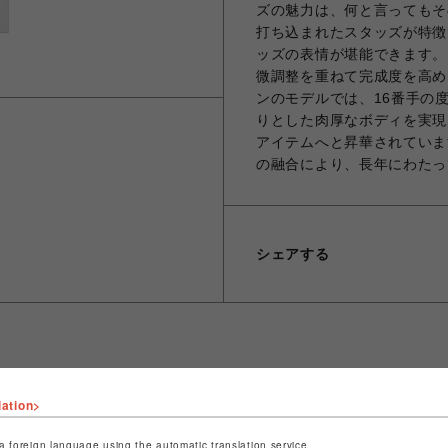
ズの魅力は、何と言ってもそ
打ち込まれたスタッズが特徴
ッズの表情が堪能できます。
微調整を重ねて完成度を高め
ンのモデルでは、16番手の
りとした肉厚なボディを実現。
アイテムへと昇華されていま
の融合により、長年にわたっ
シェアする
lation>
ショップ名
ビーバー
店舗名
名古屋PARCO
a foreign language using the automatic translation service.