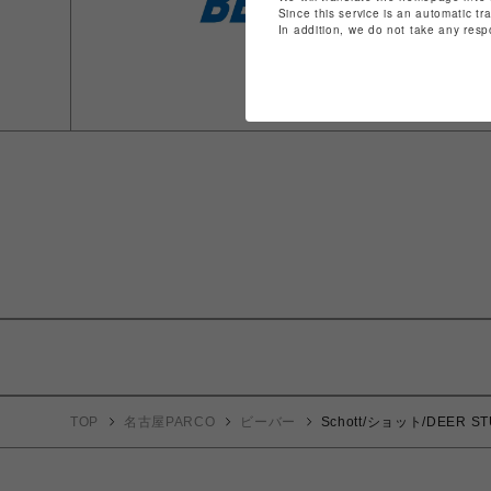
Since this service is an automatic tr
In addition, we do not take any resp
TOP
名古屋PARCO
ビーバー
Schott/ショット/DEER 