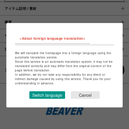
アイテム説明 / 素材
概要
サイズ
<About foreign language translation>
注意事項
We will translate the homepage into a foreign language using the
automatic translation service.
Since this service is an automatic translation system, it may not be
translated correctly and may differ from the original content of the
シェアする
page before translation.
In addition, we do not take any responsibility for any direct or
indirect damage caused by using this service. Thank you for your
understanding in advance.
Switch language
Cancel