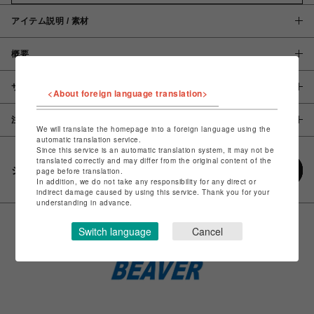
アイテム説明 / 素材
概要
サイズ
<About foreign language translation>
注意事項
We will translate the homepage into a foreign language using the
automatic translation service.
Since this service is an automatic translation system, it may not be
translated correctly and may differ from the original content of the
シェアする
page before translation.
In addition, we do not take any responsibility for any direct or
indirect damage caused by using this service. Thank you for your
understanding in advance.
Switch language
Cancel