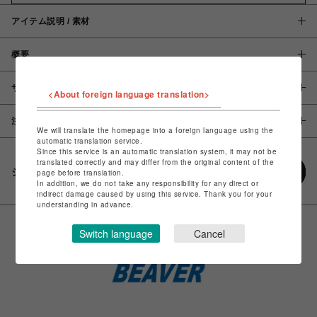
アイテム説明 / 素材
概要
サイズ
<About foreign language translation>
注意事項
We will translate the homepage into a foreign language using the
automatic translation service.
Since this service is an automatic translation system, it may not be
translated correctly and may differ from the original content of the
シェアする
page before translation.
In addition, we do not take any responsibility for any direct or
indirect damage caused by using this service. Thank you for your
understanding in advance.
Switch language
Cancel