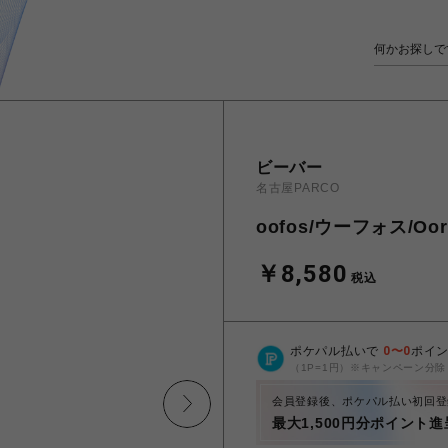
ビーバー
名古屋PARCO
oofos/ウーフォス/Oori
￥8,580
税込
ポケパル払いで
0
〜
0
ポイ
（1P=1円）※キャンペーン分除
会員登録後、ポケパル払い初回登
最大1,500円分ポイント進