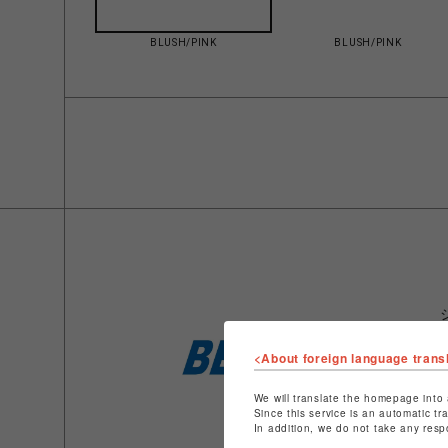
BLUSH/PINK
BLUSH/PINK
<About foreign language trans
We will translate the homepage into 
Since this service is an automatic tr
In addition, we do not take any resp