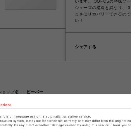
います。 OOFOSの特殊ソ
シューズの構造と異なり、 
まさにリカバリーできるので
い！
シェアする
ショップ名
ビーバー
店舗名
名古屋PARCO
lation>
特定商取引法など法令に基づく表記は
こちら
a foreign language using the automatic translation service.
ショップお問い合わせは
こちら
anslation system, it may not be translated correctly and may differ from the original c
onsibility for any direct or indirect damage caused by using this service. Thank you 