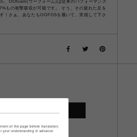
ール、OOfoam(ウーフォーム)は従来のパフォーマンス
37%もの衝撃吸収が可能です。 そう、その疲れた足を
す！さぁ、あなたもOOFOSを履いて、実感して下さ
SHOP TOP
ontent of the page before translation.
for your understanding in advance.