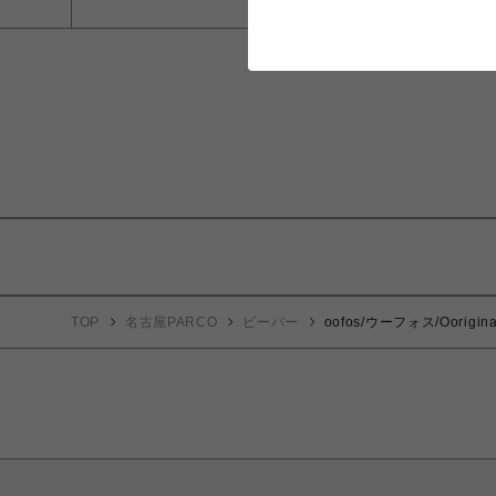
TOP
名古屋PARCO
ビーバー
oofos/ウーフォス/Oorigina