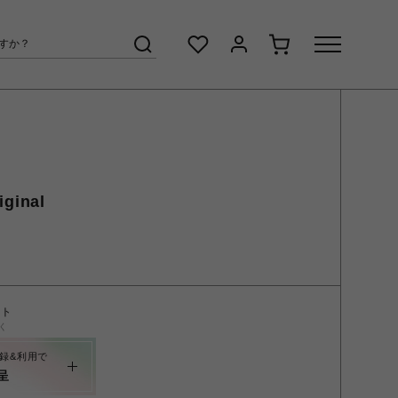
ginal
ント
く
録&利用で
呈