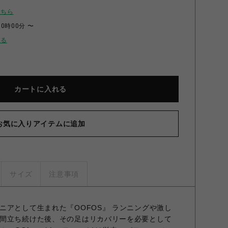
こちら
00時00分 〜
せる
カートに入れる
お気に入りアイテムに追加
サイズ
注意事項
ニアとして生まれた『OOFOS』 ランニングや激し
間立ち続けた後、その足はリカバリーを必要として