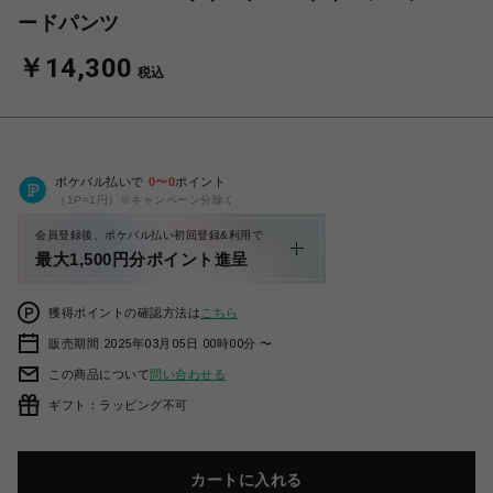
ードパンツ
￥14,300
税込
ポケパル払いで
0
〜
0
ポイント
（1P=1円）※キャンペーン分除く
会員登録後、ポケパル払い初回登録&利用で
最大1,500円分ポイント進呈
獲得ポイントの確認方法は
こちら
販売期間 2025年03月05日 00時00分 〜
この商品について
問い合わせる
ギフト：ラッピング不可
カートに入れる