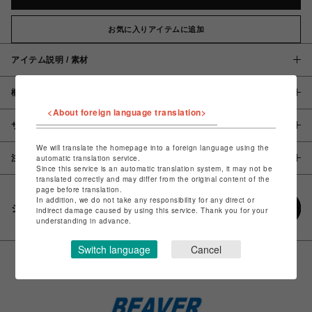
お気に入りアイテムに追加
アイテム説明 / 素材
概要
<About foreign language translation>
サイズ
We will translate the homepage into a foreign language using the
注意事項
automatic translation service.
Since this service is an automatic translation system, it may not be
translated correctly and may differ from the original content of the
page before translation.
In addition, we do not take any responsibility for any direct or
シェアする
indirect damage caused by using this service. Thank you for your
understanding in advance.
Switch language
Cancel