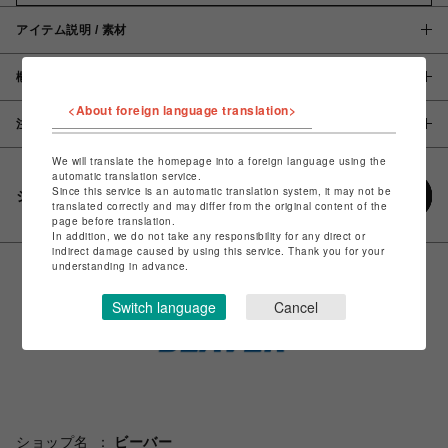
アイテム説明 / 素材
概要
<About foreign language translation>
注意事項
We will translate the homepage into a foreign language using the
automatic translation service.
Since this service is an automatic translation system, it may not be
シェアする
translated correctly and may differ from the original content of the
page before translation.
In addition, we do not take any responsibility for any direct or
indirect damage caused by using this service. Thank you for your
understanding in advance.
Switch language
Cancel
ショップ名
ビーバー