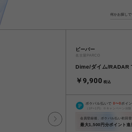
ビーバー
名古屋PARCO
Dime/ダイム/RADAR T
￥9,900
税込
ポケパル払いで
0
〜
0
ポイ
（1P=1円）※キャンペーン分除
会員登録後、ポケパル払い初回登
最大1,500円分ポイント進