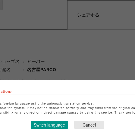
シェアする
ショップ名
ビーバー
店舗名
名古屋PARCO
特定商取引法など法令に基づく表記は
こちら
ショップお問い合わせは
こちら
lation>
a foreign language using the automatic translation service.
anslation system, it may not be translated correctly and may differ from the original c
onsibility for any direct or indirect damage caused by using this service. Thank you 
Switch language
Cancel