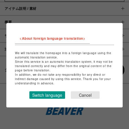
アイテム説明 / 素材
概要
サイズ
<About foreign language translation>
注意事項
We will translate the homepage into a foreign language using the
automatic translation service.
Since this service is an automatic translation system, it may not be
translated correctly and may differ from the original content of the
シェアする
page before translation.
In addition, we do not take any responsibility for any direct or
indirect damage caused by using this service. Thank you for your
understanding in advance.
Switch language
Cancel