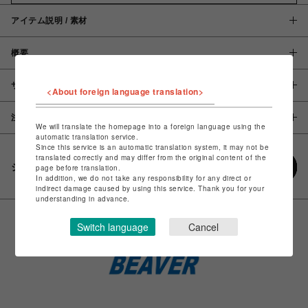
アイテム説明 / 素材
概要
サイズ
<About foreign language translation>
注意事項
We will translate the homepage into a foreign language using the
automatic translation service.
Since this service is an automatic translation system, it may not be
translated correctly and may differ from the original content of the
シェアする
page before translation.
In addition, we do not take any responsibility for any direct or
indirect damage caused by using this service. Thank you for your
understanding in advance.
Switch language
Cancel