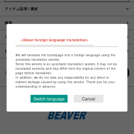
アイテム説明 / 素材
概要
サイズ
<About foreign language translation>
注意事項
We will translate the homepage into a foreign language using the
automatic translation service.
Since this service is an automatic translation system, it may not be
translated correctly and may differ from the original content of the
シェアする
page before translation.
In addition, we do not take any responsibility for any direct or
indirect damage caused by using this service. Thank you for your
understanding in advance.
Switch language
Cancel