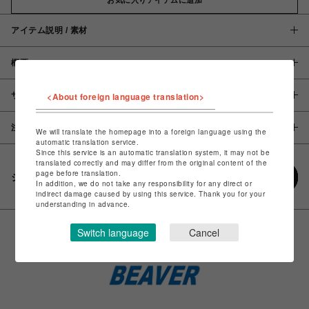
アイテム説明 / 素材
概要
サイズ
<About foreign language translation>
注意事項
We will translate the homepage into a foreign language using the
automatic translation service.
Since this service is an automatic translation system, it may not be
translated correctly and may differ from the original content of the
page before translation.
シェアする
In addition, we do not take any responsibility for any direct or
indirect damage caused by using this service. Thank you for your
understanding in advance.
Switch language
Cancel