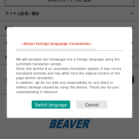
アイテム説明 / 素材
概要
サイズ
<About foreign language translation>
注意事項
We will translate the homepage into a foreign language using the
automatic translation service.
Since this service is an automatic translation system, it may not be
translated correctly and may differ from the original content of the
page before translation.
シェアする
In addition, we do not take any responsibility for any direct or
indirect damage caused by using this service. Thank you for your
understanding in advance.
Switch language
Cancel