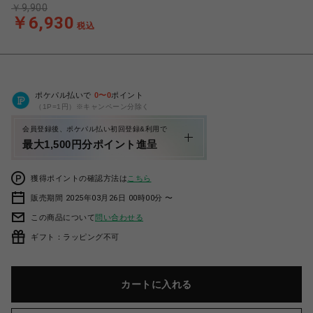
￥9,900
￥6,930
税込
ポケパル払いで
0
〜
0
ポイント
（1P=1円）※キャンペーン分除く
会員登録後、ポケパル払い初回登録&利用で
最大1,500円分ポイント進呈
獲得ポイントの確認方法は
こちら
販売期間 2025年03月26日 00時00分 〜
この商品について
問い合わせる
ギフト：ラッピング不可
カートに入れる