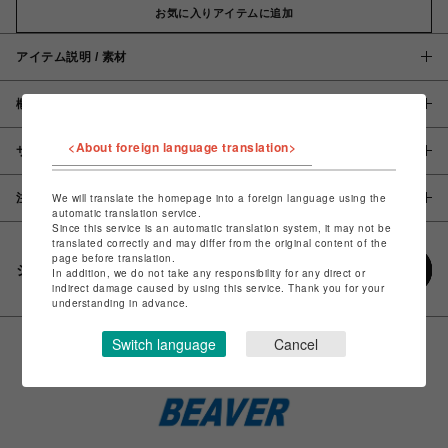
お気に入りアイテムに追加
アイテム説明 / 素材
概要
<About foreign language translation>
サイズ
We will translate the homepage into a foreign language using the
注意事項
automatic translation service.
Since this service is an automatic translation system, it may not be
translated correctly and may differ from the original content of the
page before translation.
シェアする
In addition, we do not take any responsibility for any direct or
indirect damage caused by using this service. Thank you for your
understanding in advance.
Switch language
Cancel