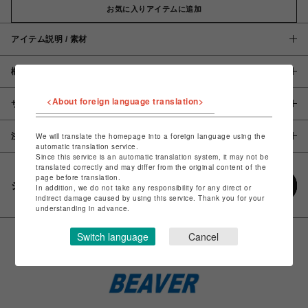
お気に入りアイテムに追加
アイテム説明 / 素材
概要
<About foreign language translation>
サイズ
We will translate the homepage into a foreign language using the
注意事項
automatic translation service.
Since this service is an automatic translation system, it may not be
translated correctly and may differ from the original content of the
page before translation.
シェアする
In addition, we do not take any responsibility for any direct or
indirect damage caused by using this service. Thank you for your
understanding in advance.
Switch language
Cancel