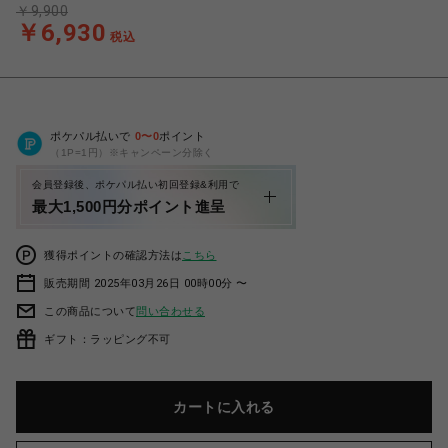
￥9,900
￥6,930
税込
ポケパル払いで
0
〜
0
ポイント
（1P=1円）※キャンペーン分除く
会員登録後、ポケパル払い初回登録&利用で
最大1,500円分ポイント進呈
獲得ポイントの確認方法は
こちら
販売期間 2025年03月26日 00時00分 〜
この商品について
問い合わせる
ギフト：ラッピング不可
カートに入れる